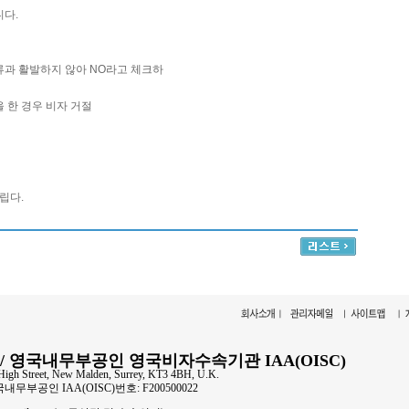
니다.
류과 활발하지 않아 NO라고 체크하
 한 경우 비자 거절
드립다.
/ 영국내무부공인 영국비자수속기관 IAA(OISC)
High Street, New Malden, Surrey, KT3 4BH, U.K.
 영국내무부공인 IAA(OISC)번호: F200500022