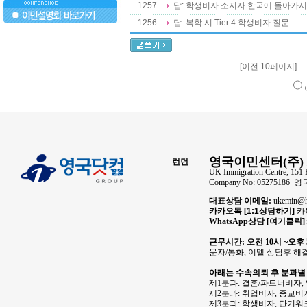
1257
답: 학생비자 소지자 한국에 돌아가서 
1256
답: 복학 시 Tier 4 학생비자 질문
..
[이전 10페이지]
영국이민센터(주) 
런던
UK Immigration Centre, 151 
Company No: 05275186
대표상담 이메일:
ukemin
카카오톡
[1:1상담하기]
카톡
WhatsApp상담
[여기클릭]
근무시간: 오전 10시 ~오후
문자/통화, 이멜 상담후 해
아래는 수속의뢰 후 분과별
제1분과: 결혼/파트너비자,
제2분과: 취업비자, 종교비자
제3분과: 학생비자, 단기워