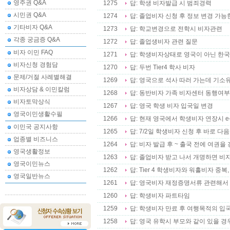
영주권 Q&A
1275
답: 학생 비자발급 시 범죄경력
시민권 Q&A
1274
답: 졸업비자 신청 후 정보 변경 가능
기타비자 Q&A
1273
답: 학교변경으로 전학시 비자관련
각종 궁금증 Q&A
1272
답: 졸업생비자 관련 질문
비자 이민 FAQ
1271
답: 학생비자상태로 영국이 아닌 한
비자신청 경험담
1270
답: 두번 Tier4 학사 비자
문제/거절 사례별해결
1269
답: 영국으로 석사 따러 가는데 기소유
비자상담 & 이민칼럼
1268
답: 동반비자 가족 비자센터 동행여부
비자토막상식
1267
답: 영국 학생 비자 입국일 변경
영국이민생활수필
1266
답: 현재 영국에서 학생비자 연장시 e-
이민국 공지사항
1265
답: 7/2일 학생비자 신청 후 바로 다음
업종별 비즈니스
1264
답: 비자 발급 후 ~ 출국 전에 여권을
영국생활정보
1263
답: 졸업비자 받고 나서 개명하면 비
영국이민뉴스
1262
답: Tier 4 학생비자와 워홀비자 중복, 
영국일반뉴스
1261
답: 영국비자 재정증명서류 관련해
1260
답: 학생비자 파트타임
1259
답: 학생비자 만료 후 여행목적의 입
1258
답: 영국 유학시 부모와 같이 있을 경