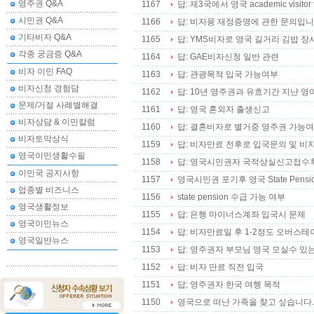
영주권 Q&A
1167
답: 제3국에서 영국 academic visito
시민권 Q&A
1166
답: 비자용 재정증명에 관한 문의입니
기타비자 Q&A
1165
답: YMS비자로 영국 길거리 김밥 장
각종 궁금증 Q&A
1164
답: GAE비자신청 일반 관련
비자 이민 FAQ
1163
답: 관광목적 입국 가능여부
비자신청 경험담
1162
답: 10년 영주권과 유효기간 지난 
문제/거절 사례별해결
1161
답: 영국 혼외자 출생신고
비자상담 & 이민칼럼
1160
답: 결혼비자로 별거중 영주권 가능
비자토막상식
1159
답: 비자만료 전후로 입국문의 및 비
영국이민생활수필
1158
답: 영국시민권자 국적상실신고접수후 처
이민국 공지사항
1157
영국시민권 포기후 영국 State Pen
업종별 비즈니스
1156
state pension 수급 가능 여부
영국생활정보
1155
답: 은행 마이너스계좌 입국시 문제
영국이민뉴스
1154
답: 비자만료일 후 1-2정도 오버스테
영국일반뉴스
1153
답: 영주권자 부모님 영국 모실수 있
1152
답: 비자 만료 직전 입국
1151
답; 영주권자 한국 여행 목적
1150
영국으로 떠난 가족을 찾고 싶습니다.