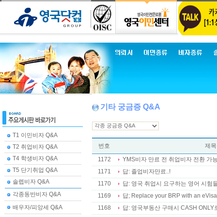
기타 궁금증 Q&A
T1 이민비자 Q&A
번호
제목
T2 취업비자 Q&A
T4 학생비자 Q&A
1172
YMS비자 만료 전 취업비자 전환 가
T5 단기취업 Q&A
1171
답: 졸업비자만료..!
솔렙비자 Q&A
1170
답: 영국 취업시 요구하는 영어 시험
각종동반비자 Q&A
1169
답; Replace your BRP with an e
배우자/피앙세 Q&A
1168
답: 영국부동산 구매시 CASH ONLY