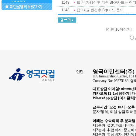
1149
답: 비자갱신후 기존 BRP카드는 어
1148
답: 여권 변경후 Brp카드 문의
..
[이전 10페이지]
영국이민센터(주) 
런던
UK Immigration Centre, 151 
Company No: 05275186
대표상담 이메일:
ukemin
카카오톡
[1:1상담하기]
카톡
WhatsApp상담
[여기클릭]
근무시간: 오전 10시 ~오후
문자/통화, 이멜 상담후 해
아래는 수속의뢰 후 분과별
제1분과: 결혼/파트너비자,
제2분과: 취업비자, 종교비자
제3분과: 학생비자, 단기워