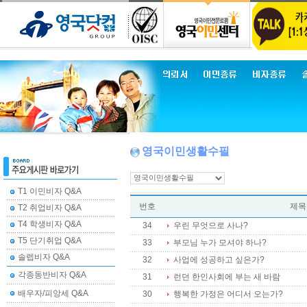
영국이민생활수필
T1 이민비자 Q&A
번호
제목
T2 취업비자 Q&A
T4 학생비자 Q&A
34
우린 무엇으로 사나?
T5 단기취업 Q&A
33
부모님 누가 모셔야 하나?
솔렙비자 Q&A
32
사업에 성공하고 싶은가?
각종동반비자 Q&A
31
런던 한인사회에 부는 새 바람
배우자/피앙세 Q&A
30
행복한 가정은 어디서 오는가?