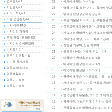
영주권 Q&A
29
해외에서 맞는 어버이날
시민권 Q&A
28
영국교민들, 북한 어린이 돕기에 부쳐
기타비자 Q&A
27
영국판 온달장군과 평강공주
각종 궁금증 Q&A
26
추운 겨울을 지나 따스한 부활절을 
비자 이민 FAQ
25
한인교민사회 봄이 온다. 희망을 갖자
비자신청 경험담
24
가슴으로 학업한 사람, 가슴으로 일
문제/거절 사례별해결
23
가디언과 학생, 그리고 학부모 관계
비자상담 & 이민칼럼
22
깻잎을 가꾸며, 삶을 가꾸며
비자토막상식
21
귀하의 나이는 어떻게 되십니까?
영국이민생활수필
20
미국이민 환상을 버려라! (3)
이민국 공지사항
19
미국이민 환상을 버려라! (2)
업종별 비즈니스
18
미국이민 환상을 버려라! (1)
영국생활정보
17
영국에서 무슨 아이템으로 비즈니스를
영국이민뉴스
16
자녀 또는 배우자가 좀 변하길 원하는
영국일반뉴스
15
사업과 돈 그리고 관계
14
영국생활과 우울증, 그리고 그 대처 
13
영국이민, 어느지역에 정착하는 것이
12
한국음식으로 영국에서 비즈니스 하