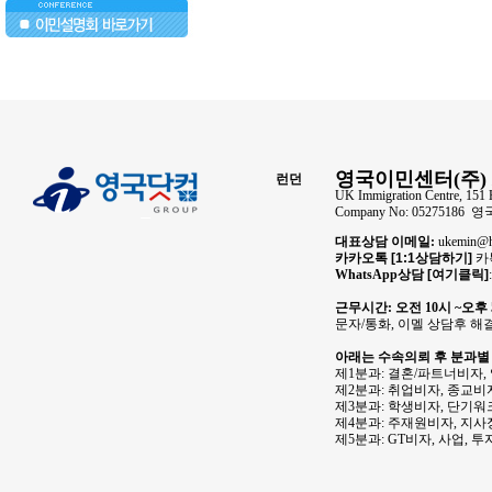
..
영국이민센터(주) 
런던
UK Immigration Centre, 151 
Company No: 05275186
대표상담 이메일:
ukemin
카카오톡
[1:1상담하기]
카톡
WhatsApp상담
[여기클릭]
근무시간: 오전 10시 ~오후
문자/통화, 이멜 상담후 해
아래는 수속의뢰 후 분과별
제1분과: 결혼/파트너비자,
제2분과: 취업비자, 종교비자
제3분과: 학생비자, 단기워
제4분과: 주재원비자, 지
제5분과: GT비자, 사업, 