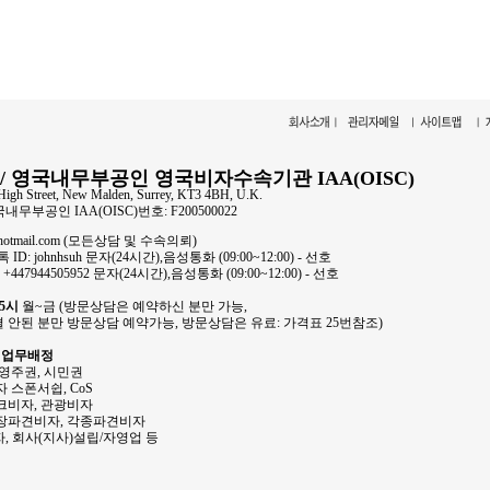
/ 영국내무부공인 영국비자수속기관 IAA(OISC)
High Street, New Malden, Surrey, KT3 4BH, U.K.
 영국내무부공인 IAA(OISC)번호: F200500022
@hotmail.com (모든상담 및 수속의뢰)
 ID: johnhsuh 문자(24시간),음성통화 (09:00~12:00) - 선호
: +447944505952 문자(24시간),음성통화 (09:00~12:00) - 선호
 5시
월~금 (방문상담은 예약하신 분만 가능,
결 안된 분만 방문상담 예약가능, 방문상담은 유료: 가격표 25번참조)
 업무배정
 영주권, 시민권
 스폰서쉽, CoS
크비자, 관광비자
사장파견비자, 각종파견비자
투자, 회사(지사)설립/자영업 등