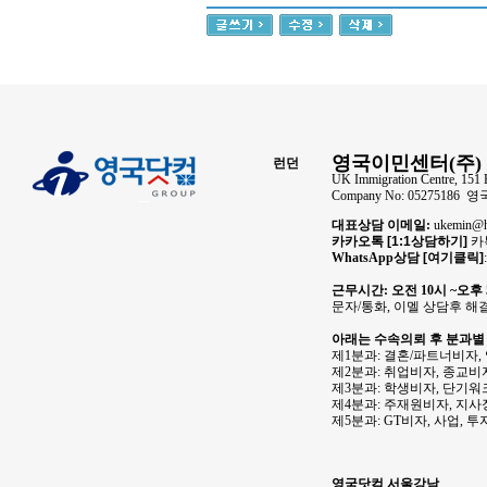
영국이민센터(주) 
런던
UK Immigration Centre, 151 
Company No: 05275186
대표상담 이메일:
ukemin
카카오톡
[1:1상담하기]
카톡
WhatsApp상담
[여기클릭]
근무시간: 오전 10시 ~오후
문자/통화, 이멜 상담후 해
아래는 수속의뢰 후 분과별
제1분과: 결혼/파트너비자,
제2분과: 취업비자, 종교비자
제3분과: 학생비자, 단기워
제4분과: 주재원비자, 지
제5분과: GT비자, 사업, 
영국닷컴 서울강남