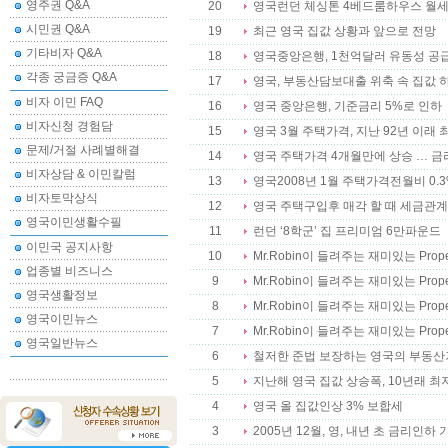
영주권 Q&A
20
영국런던 체싱톤 4베드룸하우스 월
시민권 Q&A
19
최근 영국 집값 상황과 앞으로 전망
기타비자 Q&A
18
영국중앙은행, 1천억달러 유동성 공
각종 궁금증 Q&A
17
영국, 부동산담보대출 위축 속 집값 
비자 이민 FAQ
16
영국 중앙은행, 기준금리 5%로 인하
비자신청 경험담
15
영국 3월 주택가격, 지난 92년 이래
문제/거절 사례별해결
14
영국 주택가격 4개월만에 상승 … 금
비자상담 & 이민칼럼
13
영국2008년 1월 주택가격전월비 0.
비자토막상식
12
영국 주택구입후 매각 할 때 세금관계
영국이민생활수필
11
런던 ‘8학군’ 집 프리미엄 6만파운드
이민국 공지사항
10
Mr.Robin이 들려주는 재미있는 Prope
업종별 비즈니스
9
Mr.Robin이 들려주는 재미있는 Prope
영국생활정보
8
Mr.Robin이 들려주는 재미있는 Prope
영국이민뉴스
7
Mr.Robin이 들려주는 재미있는 Prope
영국일반뉴스
6
철저한 준법 보장하는 영국의 부동
5
지난해 영국 집값 상승폭, 10년래 최
4
영국 올 집값인상 3% 보합세
3
2005년 12월, 영, 내년 초 금리인하