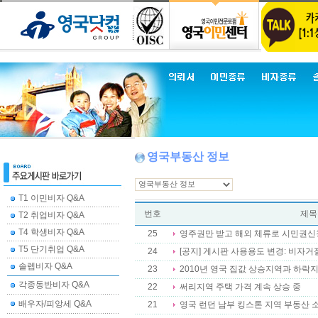
영국부동산 정보
T1 이민비자 Q&A
번호
제목
T2 취업비자 Q&A
T4 학생비자 Q&A
25
영주권만 받고 해외 체류로 시민권신
T5 단기취업 Q&A
24
[공지] 게시판 사용용도 변경: 비자거절
솔렙비자 Q&A
23
2010년 영국 집값 상승지역과 하락지
각종동반비자 Q&A
22
써리지역 주택 가격 계속 상승 중
배우자/피앙세 Q&A
21
영국 런던 남부 킹스톤 지역 부동산 