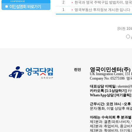
2
한국과 영국 주택구입 방법차이, 
1
영국부동산 투자정보 게시판 입니다
..
[이전 1
영국이민센터(주) 
런던
UK Immigration Centre, 151 
Company No: 05275186
대표상담 이메일:
ukemin
카카오톡
[1:1상담하기]
카톡
WhatsApp상담
[여기클릭]
근무시간: 오전 10시 ~오후
문자/통화, 이멜 상담후 해
아래는 수속의뢰 후 분과별
제1분과: 결혼/파트너비자,
제2분과: 취업비자, 종교비자
제3분과: 학생비자, 단기워